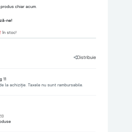
 produs chiar acum.
ză-ne!
2
în stoc!
Distribuie
g 11
de la achiziție. Taxele nu sunt rambursabile.
28
roduse