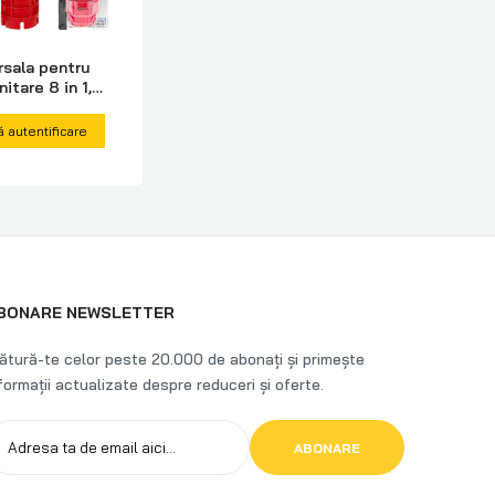
rsala pentru
nitare 8 in 1,
5
ă autentificare
BONARE NEWSLETTER
ătură-te celor peste 20.000 de abonați și primește
formații actualizate despre reduceri și oferte.
ABONARE