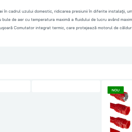
n cadrul uzului domestic, ridicarea presiunii în diferite instalaţii, 
 bule de aer cu temperatura maximă a fluidului de lucru având maxim 
i uşoară Comutator integrat termic, care protejează motorul de căldu
NOU