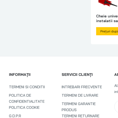
Cheie unive
instalatii sa
Geko G0161
Prețuri dup
INFORMAȚII
SERVICII CLIENȚI
A
Al
TERMENI SI CONDITII
INTREBARI FRECVENTE
in
POLITICA DE
TERMENI DE LIVRARE
CONFIDENTIALITATE
TERMENI GARANTIE
POLITICA COOKIE
PRODUS
G.D.P.R
TERMENI RETURNARE