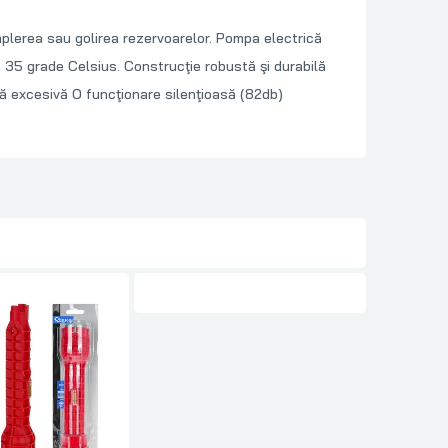
umplerea sau golirea rezervoarelor. Pompa electrică
35 grade Celsius. Construcţie robustă şi durabilă
ră excesivă O funcţionare silenţioasă (82db)