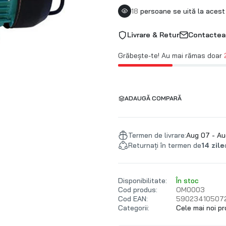
18
persoane se uită la acest
Livrare & Retur
Contactea
Grăbește-te! Au mai rămas doar
ADAUGĂ COMPARĂ
Termen de livrare:
Aug 07 - Au
Returnați în termen de
14 zile
Disponibilitate:
În stoc
Cod produs:
OM0003
Cod EAN:
59023410507
Categorii:
Cele mai noi p