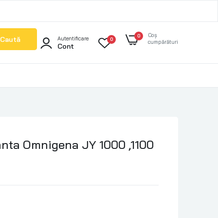
Coș
0
Caută
Autentificare
0
cumpărături
Cont
nta Omnigena JY 1000 ,1100